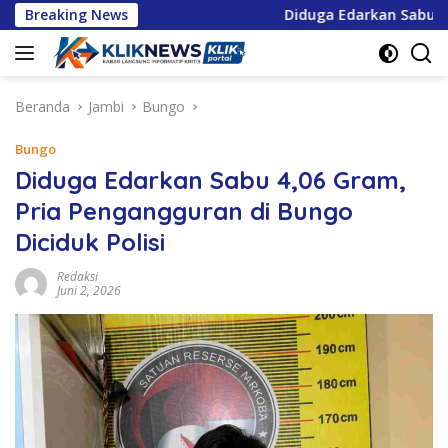
Langsung
Breaking News
Diduga Edarkan Sabu 4,0
ke
konten
Beranda
Jambi
Bungo
Bungo
Diduga Edarkan Sabu 4,06 Gram,
Pria Pengangguran di Bungo
Diciduk Polisi
Redaksi
Juni 2, 2026